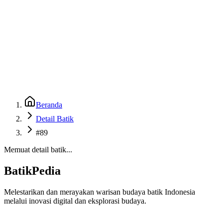
Beranda
Galeri
Museum 3D
GenBatik
Language
Unduh Aplikasi Android
Language
Beranda
Detail Batik
#89
Memuat detail batik...
BatikPedia
Melestarikan dan merayakan warisan budaya batik Indonesia
melalui inovasi digital dan eksplorasi budaya.